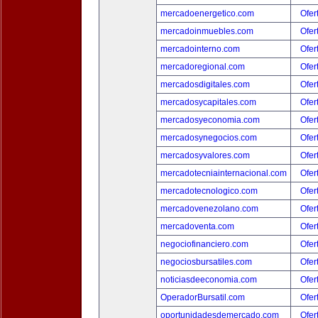
mercadoenergetico.com
Ofer
mercadoinmuebles.com
Ofer
mercadointerno.com
Ofer
mercadoregional.com
Ofer
mercadosdigitales.com
Ofer
mercadosycapitales.com
Ofer
mercadosyeconomia.com
Ofer
mercadosynegocios.com
Ofer
mercadosyvalores.com
Ofer
mercadotecniainternacional.com
Ofer
mercadotecnologico.com
Ofer
mercadovenezolano.com
Ofer
mercadoventa.com
Ofer
negociofinanciero.com
Ofer
negociosbursatiles.com
Ofer
noticiasdeeconomia.com
Ofer
OperadorBursatil.com
Ofer
oportunidadesdemercado.com
Ofer