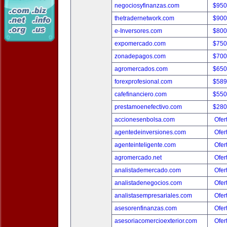
negociosyfinanzas.com
$950
thetradernetwork.com
$900
e-Inversores.com
$800
expomercado.com
$750
zonadepagos.com
$700
agromercados.com
$650
forexprofesional.com
$589
cafefinanciero.com
$550
prestamoenefectivo.com
$280
accionesenbolsa.com
Ofer
agentedeinversiones.com
Ofer
agenteinteligente.com
Ofer
agromercado.net
Ofer
analistademercado.com
Ofer
analistadenegocios.com
Ofer
analistasempresariales.com
Ofer
asesorenfinanzas.com
Ofer
asesoriacomercioexterior.com
Ofer