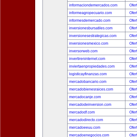
informaciondemercados.com
Ofer
informeagropecuario.com
Ofer
informesdemercado.com
Ofer
inversionesbursatiles.com
Ofer
inversionesestrategicas.com
Ofer
inversionesmexico.com
Ofer
inversorweb.com
Ofer
invertireninternet.com
Ofer
inviertaenpropiedades.com
Ofer
logisticayfinanzas.com
Ofer
mercadobancario.com
Ofer
mercadobienesraices.com
Ofer
mercadocanje.com
Ofer
mercadodeinversion.com
Ofer
mercadodf.com
Ofer
mercadodirecto.com
Ofer
mercadoeeuu.com
Ofer
mercadoenegocios.com
Ofer