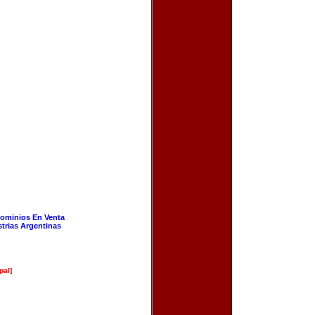
ominios En Venta
strias Argentinas
pal]