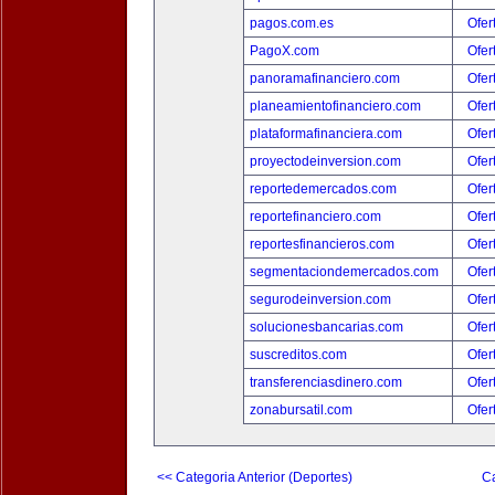
pagos.com.es
Ofer
PagoX.com
Ofer
panoramafinanciero.com
Ofer
planeamientofinanciero.com
Ofer
plataformafinanciera.com
Ofer
proyectodeinversion.com
Ofer
reportedemercados.com
Ofer
reportefinanciero.com
Ofer
reportesfinancieros.com
Ofer
segmentaciondemercados.com
Ofer
segurodeinversion.com
Ofer
solucionesbancarias.com
Ofer
suscreditos.com
Ofer
transferenciasdinero.com
Ofer
zonabursatil.com
Ofer
<< Categoria Anterior (Deportes)
Ca