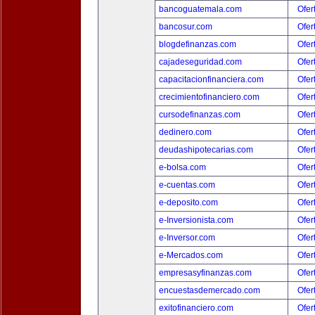
bancoguatemala.com
Ofer
bancosur.com
Ofer
blogdefinanzas.com
Ofer
cajadeseguridad.com
Ofer
capacitacionfinanciera.com
Ofer
crecimientofinanciero.com
Ofer
cursodefinanzas.com
Ofer
dedinero.com
Ofer
deudashipotecarias.com
Ofer
e-bolsa.com
Ofer
e-cuentas.com
Ofer
e-deposito.com
Ofer
e-Inversionista.com
Ofer
e-Inversor.com
Ofer
e-Mercados.com
Ofer
empresasyfinanzas.com
Ofer
encuestasdemercado.com
Ofer
exitofinanciero.com
Ofer