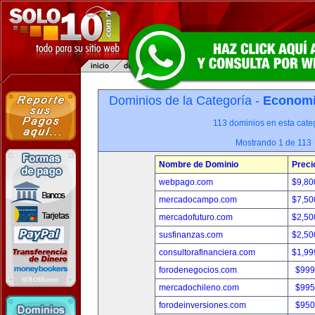
Dominios de la Categoría -
Economia
113 dominios en esta categ
Mostrando 1 de 113
Nombre de Dominio
Preci
webpago.com
$9,80
mercadocampo.com
$7,50
mercadofuturo.com
$2,50
susfinanzas.com
$2,50
consultorafinanciera.com
$1,99
forodenegocios.com
$999
mercadochileno.com
$995
forodeinversiones.com
$950