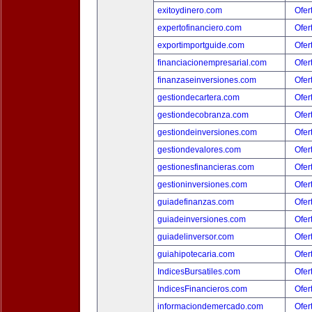
exitoydinero.com
Ofer
expertofinanciero.com
Ofer
exportimportguide.com
Ofer
financiacionempresarial.com
Ofer
finanzaseinversiones.com
Ofer
gestiondecartera.com
Ofer
gestiondecobranza.com
Ofer
gestiondeinversiones.com
Ofer
gestiondevalores.com
Ofer
gestionesfinancieras.com
Ofer
gestioninversiones.com
Ofer
guiadefinanzas.com
Ofer
guiadeinversiones.com
Ofer
guiadelinversor.com
Ofer
guiahipotecaria.com
Ofer
IndicesBursatiles.com
Ofer
IndicesFinancieros.com
Ofer
informaciondemercado.com
Ofer