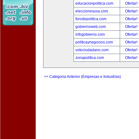
educacionpolitica.com
Ofertar!
eleccionesusa.com
Ofertar!
forodepolitica.com
Ofertar!
gobiernoweb.com
Ofertar!
infogobierno.com
Ofertar!
politicaynegocios.com
Ofertar!
votociudadano.com
Ofertar!
zonapolitica.com
Ofertar!
<< Categoria Anterior (Empresas e Industrias)