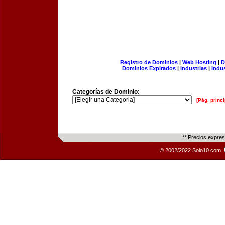
Registro de Dominios
|
Web Hosting
|
D
Dominios Expirados
|
Industrias
|
Indu
Categorías de Dominio:
[Pág. princi
** Precios expre
© 2002/2022 Solo10.com