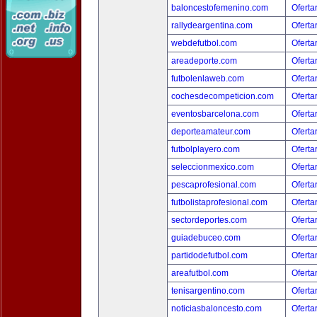
baloncestofemenino.com
Oferta
rallydeargentina.com
Oferta
webdefutbol.com
Oferta
areadeporte.com
Oferta
futbolenlaweb.com
Oferta
cochesdecompeticion.com
Oferta
eventosbarcelona.com
Oferta
deporteamateur.com
Oferta
futbolplayero.com
Oferta
seleccionmexico.com
Oferta
pescaprofesional.com
Oferta
futbolistaprofesional.com
Oferta
sectordeportes.com
Oferta
guiadebuceo.com
Oferta
partidodefutbol.com
Oferta
areafutbol.com
Oferta
tenisargentino.com
Oferta
noticiasbaloncesto.com
Oferta