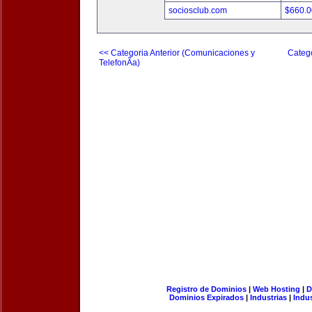
sociosclub.com
$660.
<< Categoria Anterior (Comunicaciones y
Catego
TelefonÃ­a)
Registro de Dominios
|
Web Hosting
|
D
Dominios Expirados
|
Industrias
|
Indu