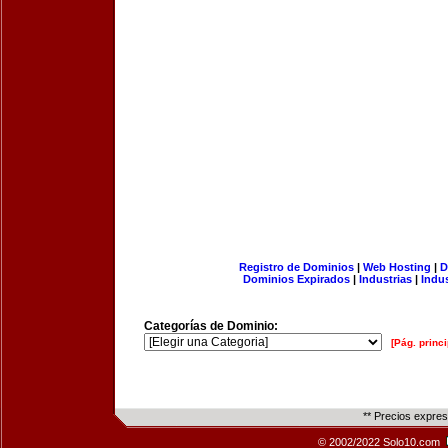
Registro de Dominios
|
Web Hosting
|
D
Dominios Expirados
|
Industrias
|
Indu
Categorías de Dominio:
[Pág. princi
** Precios expre
© 2002/2022 Solo10.com