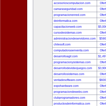
accesorioscomputacion.com
Ofer
camaraseguridad.com
Ofer
programacionenred.com
Ofer
deinformatica.com
Ofer
capacitacionweb.com
$5,00
cursodesistemas.com
Ofer
administraciondeservidores.com
$590
chilesoft.com
Ofer
computadorasenventa.com
Ofer
desarrolloagil.com
$1,49
programacionysistemas.com
Ofer
desarrollodevideojuegos.com
$3,90
desarrollosistemas.com
Ofer
ventadesoftware.com
$600
expohardware.com
Ofer
programaciondewebs.com
Ofer
clubprogramadores.com
Ofer
productosdeinformatica.com
Ofer