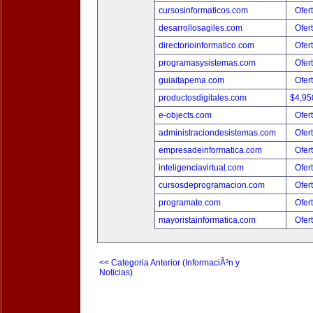
cursosinformaticos.com
Ofer
desarrollosagiles.com
Ofer
directorioinformatico.com
Ofer
programasysistemas.com
Ofer
guiaitapema.com
Ofer
productosdigitales.com
$4,95
e-objects.com
Ofer
administraciondesistemas.com
Ofer
empresadeinformatica.com
Ofer
inteligenciavirtual.com
Ofer
cursosdeprogramacion.com
Ofer
programate.com
Ofer
mayoristainformatica.com
Ofer
<< Categoria Anterior (InformaciÃ³n y
Noticias)