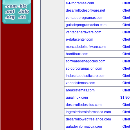
e-Programas.com
Ofer
desarrollodesoftware.net
Ofer
ventadeprogramas.com
Ofer
guiadeprogramacion.com
Ofer
ventadehardware.com
Ofer
e-datacenter.com
Ofer
mercadodelsoftware.com
Ofer
hardlinux.com
Ofer
softwaredenegocios.com
Ofer
soloprogramacion.com
Ofer
industriadelsoftware.com
Ofer
zonasistemas.com
Ofer
areasistemas.com
Ofer
guialinux.com
$1,80
desarrollodesitios.com
Ofer
ingenieriaeninformatica.com
Ofer
desarrollowebfreelance.com
Ofer
auladeinformatica.com
Ofer