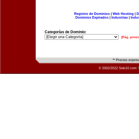
Registro de Dominios
|
Web Hosting
|
D
Dominios Expirados
|
Industrias
|
Indu
Categorías de Dominio:
[Pág. princi
** Precios expre
© 2002/2022 Solo10.com