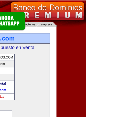
s.com
 puesto en Venta
IOS.COM
com
erta!
.com
tas