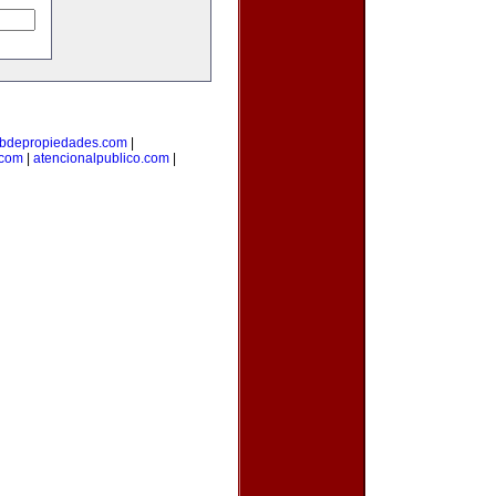
bdepropiedades.com
|
.com
|
atencionalpublico.com
|