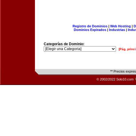
Registro de Dominios
|
Web Hosting
|
D
Dominios Expirados
|
Industrias
|
Indu
Categorías de Dominio:
[Pág. princi
** Precios expre
© 2002/2022 Solo10.com