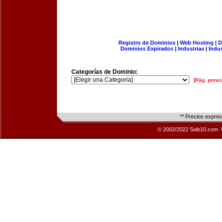
Registro de Dominios
|
Web Hosting
|
D
Dominios Expirados
|
Industrias
|
Indu
Categorías de Dominio:
[Pág. princi
** Precios expre
© 2002/2022 Solo10.com