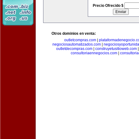
Precio Ofrecido $
Otros dominios en venta:
outletcompras.com
|
plataformadenegocio.
negociosautomatizados.com
|
negociosyoportunid
outletdecompras.com
|
construyetusitioweb.com
consultoriaennegocios.com
|
consultori