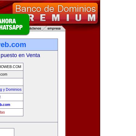
web.com
 puesto en Venta
IOWEB.COM
b.com
g y Dominios
!
eb.com
tas