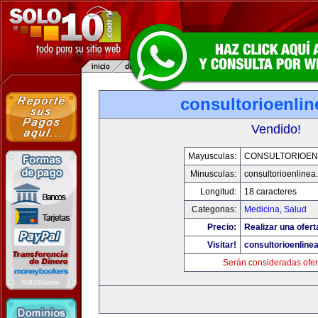
consultorioenli
Vendido!
Mayusculas:
CONSULTORIOEN
Minusculas:
consultorioenlinea
Longitud:
18 caracteres
Categorias:
Medicina
,
Salud
Precio:
Realizar una ofert
Visitar!
consultorioenline
Serán consideradas ofer