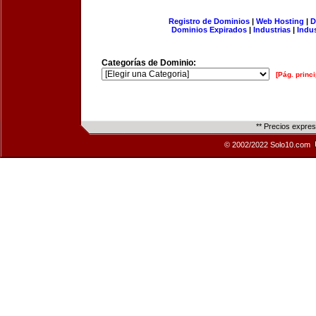
Registro de Dominios
|
Web Hosting
|
D
Dominios Expirados
|
Industrias
|
Indu
Categorías de Dominio:
[Pág. princi
** Precios expre
© 2002/2022 Solo10.com