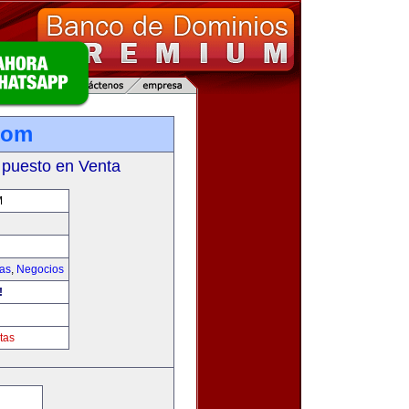
com
 puesto en Venta
M
ias
,
Negocios
!
tas