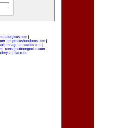
smetalurgicas.com
|
com
|
empresashonduras.com
|
sultoresagropecuarios.com
|
om
|
consejosdenegocios.com
|
deryalquilar.com
|