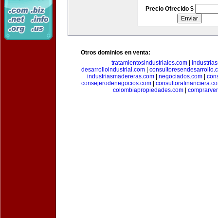
Precio Ofrecido $
Otros dominios en venta:
tratamientosindustriales.com
|
industria
desarrolloindustrial.com
|
consultoresendesarrollo.
industriasmadereras.com
|
negociados.com
|
con
consejerodenegocios.com
|
consultorafinanciera.c
colombiapropiedades.com
|
comprarven