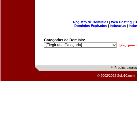
Registro de Dominios
|
Web Hosting
|
D
Dominios Expirados
|
Industrias
|
Indu
Categorías de Dominio:
[Pág. princi
** Precios expre
© 2002/2022 Solo10.com