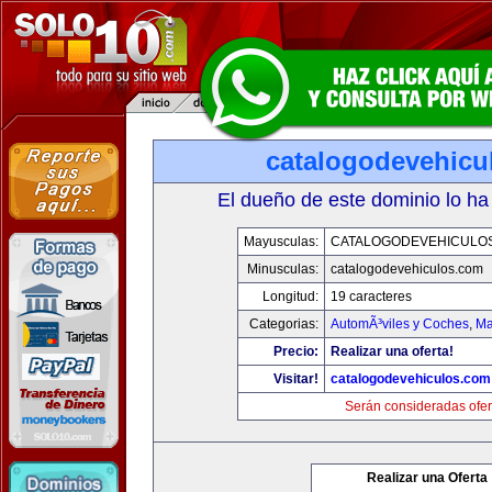
catalogodevehicu
El dueño de este dominio lo ha
Mayusculas:
CATALOGODEVEHICULO
Minusculas:
catalogodevehiculos.com
Longitud:
19 caracteres
Categorias:
AutomÃ³viles y Coches
,
Ma
Precio:
Realizar una oferta!
Visitar!
catalogodevehiculos.com
Serán consideradas ofer
Realizar una Oferta