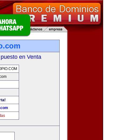
o.com
 puesto en Venta
OPIO.COM
.com
rta!
o.com
tas