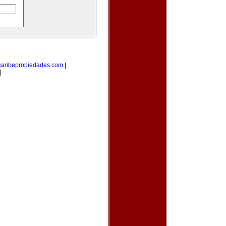
caribepropiedades.com
|
|