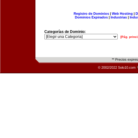
Registro de Dominios
|
Web Hosting
|
D
Dominios Expirados
|
Industrias
|
Indu
Categorías de Dominio:
[Pág. princi
** Precios expre
© 2002/2022 Solo10.com