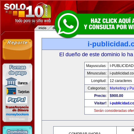
i-publicidad
El dueño de este dominio lo ha
Mayusculas:
I-PUBLICIDA
Minusculas:
i-publicidad.c
Longitud:
12 caracteres
Categorias:
Marketing y Pu
Precio:
$900.00
Visitar!
i-publicidad.c
Serán consideradas ofer
R