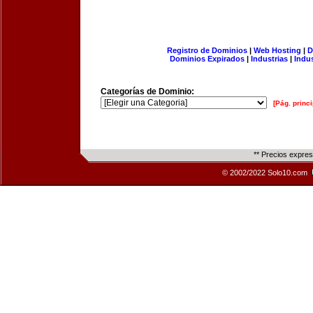
Registro de Dominios
|
Web Hosting
|
D
Dominios Expirados
|
Industrias
|
Indu
Categorías de Dominio:
[Pág. princi
** Precios expre
© 2002/2022 Solo10.com