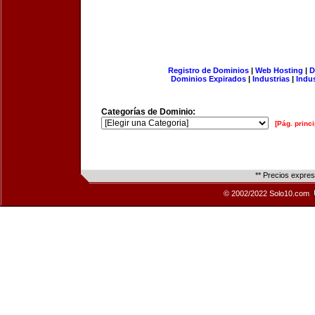
Registro de Dominios
|
Web Hosting
|
D
Dominios Expirados
|
Industrias
|
Indu
Categorías de Dominio:
[Pág. princi
** Precios expre
© 2002/2022 Solo10.com