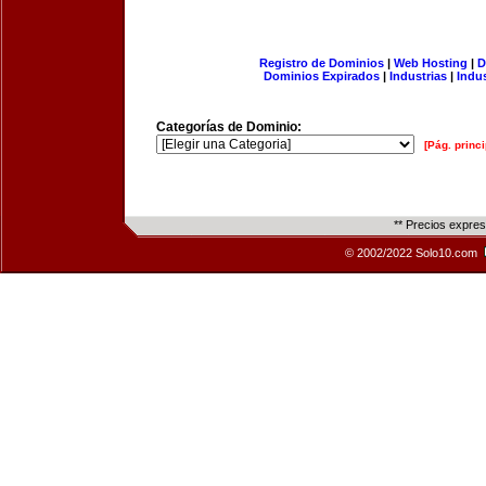
Registro de Dominios
|
Web Hosting
|
D
Dominios Expirados
|
Industrias
|
Indu
Categorías de Dominio:
[Pág. princi
** Precios expre
© 2002/2022 Solo10.com