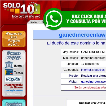
ganedineroenla
El dueño de este dominio lo ha
Mayusculas:
GANEDINEROEN
Minusculas:
ganedineroenlawe
Longitud:
17 caracteres
Categorias:
Internet
,
Negocios
Precio:
Realizar una ofert
Visitar!
ganedineroenlaw
Serán consideradas ofer
Realizar una Oferta