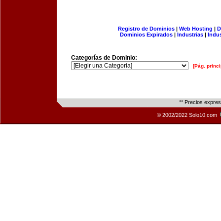
Registro de Dominios
|
Web Hosting
|
D
Dominios Expirados
|
Industrias
|
Indu
Categorías de Dominio:
[Pág. princi
** Precios expre
© 2002/2022 Solo10.com