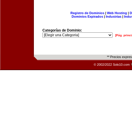
Registro de Dominios
|
Web Hosting
|
D
Dominios Expirados
|
Industrias
|
Indu
Categorías de Dominio:
[Pág. princi
** Precios expre
© 2002/2022 Solo10.com