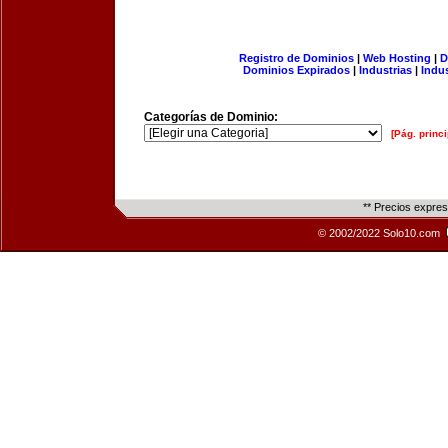
Registro de Dominios
|
Web Hosting
|
D
Dominios Expirados
|
Industrias
|
Indu
Categorías de Dominio:
[Pág. princi
** Precios expre
© 2002/2022 Solo10.com