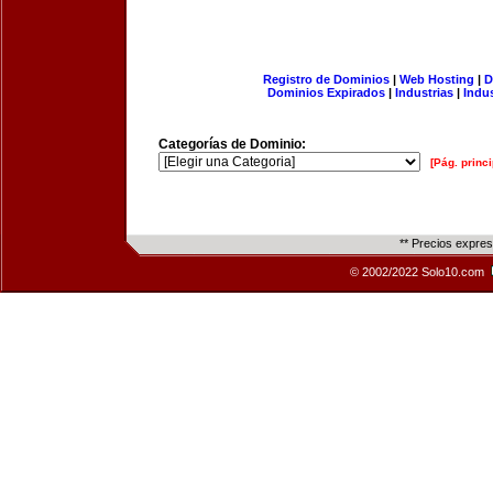
Registro de Dominios
|
Web Hosting
|
D
Dominios Expirados
|
Industrias
|
Indu
Categorías de Dominio:
[Pág. princi
** Precios expre
© 2002/2022 Solo10.com