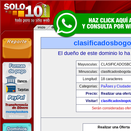
clasificadosbog
El dueño de este dominio lo ha
Mayusculas:
CLASIFICADOSB
Minusculas:
clasificadosbogot
Longitud:
18 caracteres
Categorias:
PaÃ­ses y Ciudade
Precio:
Realizar una ofert
Visitar!
clasificadosbogo
Serán consideradas ofer
Realizar una Oferta