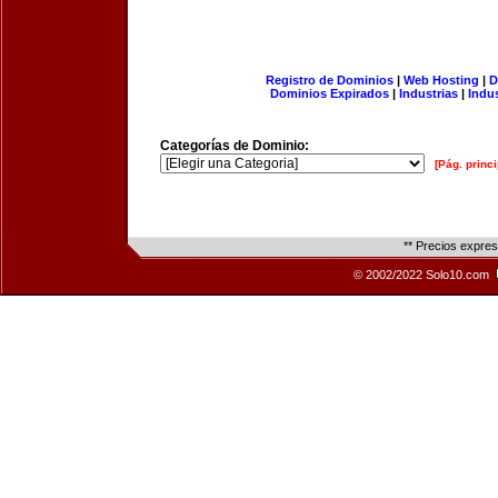
Registro de Dominios
|
Web Hosting
|
D
Dominios Expirados
|
Industrias
|
Indu
Categorías de Dominio:
[Pág. princi
** Precios expre
© 2002/2022 Solo10.com