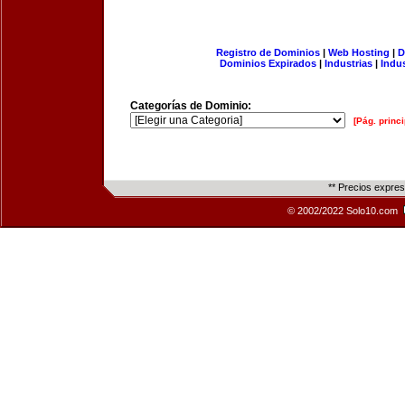
Registro de Dominios
|
Web Hosting
|
D
Dominios Expirados
|
Industrias
|
Indu
Categorías de Dominio:
[Pág. princi
** Precios expre
© 2002/2022 Solo10.com