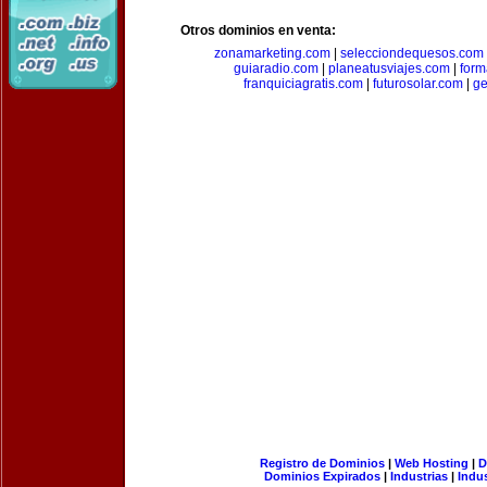
Otros dominios en venta:
zonamarketing.com
|
selecciondequesos.com
guiaradio.com
|
planeatusviajes.com
|
for
franquiciagratis.com
|
futurosolar.com
|
ge
Registro de Dominios
|
Web Hosting
|
D
Dominios Expirados
|
Industrias
|
Indu