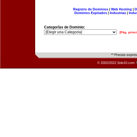
Registro de Dominios
|
Web Hosting
|
D
Dominios Expirados
|
Industrias
|
Indu
Categorías de Dominio:
[Pág. princi
** Precios expre
© 2002/2022 Solo10.com