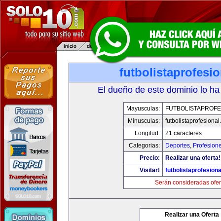
futbolistaprofesi
El dueño de este dominio lo ha
Mayusculas:
FUTBOLISTAPROFE
Minusculas:
futbolistaprofesiona
Longitud:
21 caracteres
Categorias:
Deportes
,
Profesion
Precio:
Realizar una oferta!
Visitar!
futbolistaprofesion
Serán consideradas ofer
Realizar una Oferta