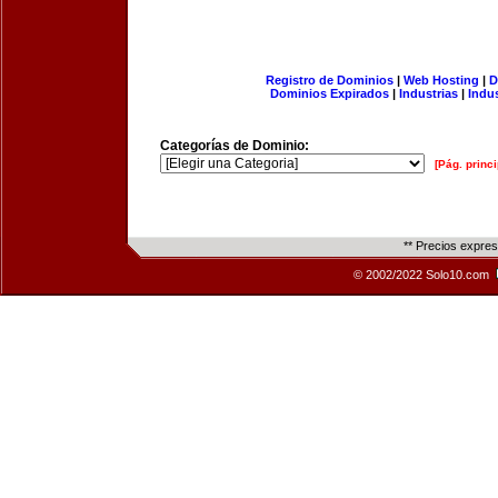
Registro de Dominios
|
Web Hosting
|
D
Dominios Expirados
|
Industrias
|
Indu
Categorías de Dominio:
[Pág. princi
** Precios expre
© 2002/2022 Solo10.com