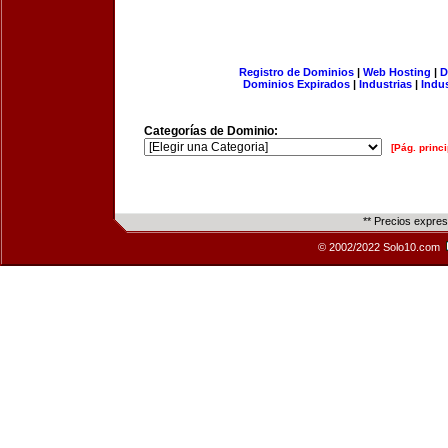
Registro de Dominios
|
Web Hosting
|
D
Dominios Expirados
|
Industrias
|
Indu
Categorías de Dominio:
[Pág. princi
** Precios expre
© 2002/2022 Solo10.com