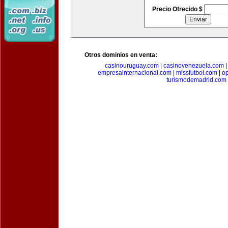
Precio Ofrecido $
Otros dominios en venta:
casinouruguay.com
|
casinovenezuela.com
empresainternacional.com
|
missfutbol.com
|
op
turismodemadrid.com