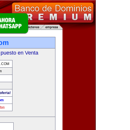
com
 puesto en Venta
L.COM
m
oferta!
om
tas