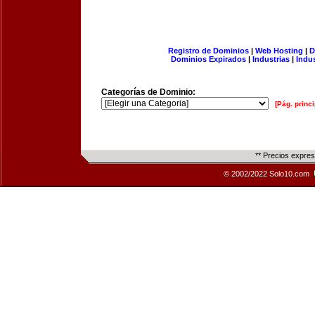
Registro de Dominios
|
Web Hosting
|
D
Dominios Expirados
|
Industrias
|
Indu
Categorías de Dominio:
[Pág. princi
** Precios expre
© 2002/2022 Solo10.com