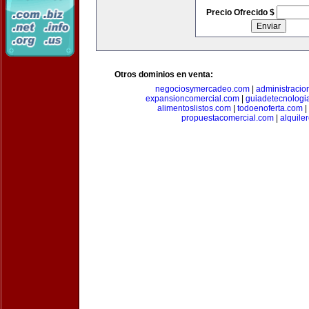
Precio Ofrecido $
Otros dominios en venta:
negociosymercadeo.com
|
administracio
expansioncomercial.com
|
guiadetecnologi
alimentoslistos.com
|
todoenoferta.com
|
propuestacomercial.com
|
alquil