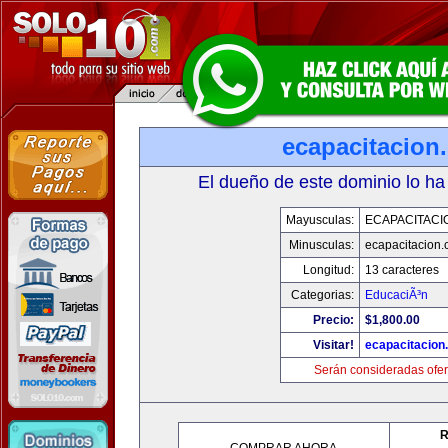
ecapacitacion
El dueño de este dominio lo ha
Mayusculas:
ECAPACITACI
Minusculas:
ecapacitacion
Longitud:
13 caracteres
Categorias:
EducaciÃ³n
Precio:
$1,800.00
Visitar!
ecapacitacion
Serán consideradas ofer
R