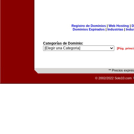
Registro de Dominios
|
Web Hosting
|
D
Dominios Expirados
|
Industrias
|
Indu
Categorías de Dominio:
[Pág. princi
** Precios expre
© 2002/2022 Solo10.com