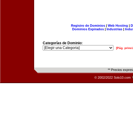
Registro de Dominios
|
Web Hosting
|
D
Dominios Expirados
|
Industrias
|
Indu
Categorías de Dominio:
[Pág. princi
** Precios expre
© 2002/2022 Solo10.com