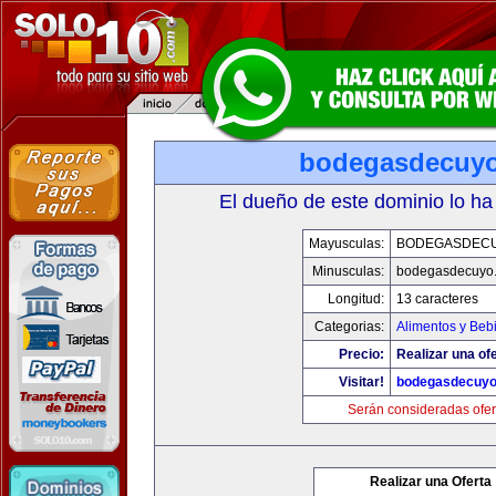
bodegasdecuy
El dueño de este dominio lo ha
Mayusculas:
BODEGASDEC
Minusculas:
bodegasdecuyo
Longitud:
13 caracteres
Categorias:
Alimentos y Beb
Precio:
Realizar una ofe
Visitar!
bodegasdecuy
Serán consideradas ofer
Realizar una Oferta