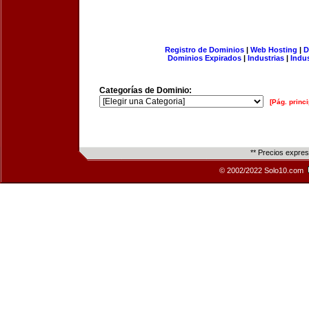
Registro de Dominios
|
Web Hosting
|
D
Dominios Expirados
|
Industrias
|
Indu
Categorías de Dominio:
[Pág. princi
** Precios expre
© 2002/2022 Solo10.com