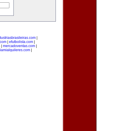
dustriasbrasileiras.com
|
.com
|
efutbolista.com
|
m
|
mercadoventas.com
|
iamialquileres.com
|