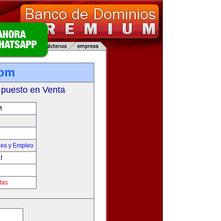
com
 puesto en Venta
M
nes y Empleo
!
tas