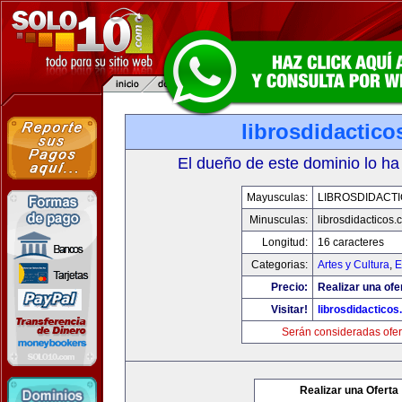
librosdidactic
El dueño de este dominio lo ha
Mayusculas:
LIBROSDIDACT
Minusculas:
librosdidacticos
Longitud:
16 caracteres
Categorias:
Artes y Cultura
,
E
Precio:
Realizar una ofe
Visitar!
librosdidactico
Serán consideradas ofer
Realizar una Oferta