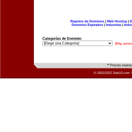
Registro de Dominios
|
Web Hosting
|
D
Dominios Expirados
|
Industrias
|
Indu
Categorías de Dominio:
[Pág. princi
** Precios expre
© 2002/2022 Solo10.com