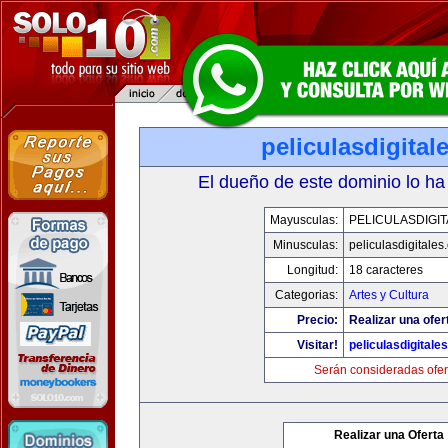
peliculasdigital
El dueño de este dominio lo ha
Mayusculas:
PELICULASDIGI
Minusculas:
peliculasdigitales
Longitud:
18 caracteres
Categorias:
Artes y Cultura
Precio:
Realizar una ofer
Visitar!
peliculasdigitale
Serán consideradas ofer
Realizar una Oferta