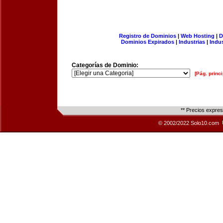
Registro de Dominios
|
Web Hosting
|
D
Dominios Expirados
|
Industrias
|
Indu
Categorías de Dominio:
[Pág. princi
** Precios expre
© 2002/2022 Solo10.com