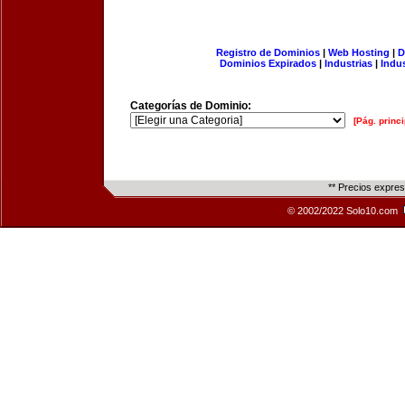
Registro de Dominios
|
Web Hosting
|
D
Dominios Expirados
|
Industrias
|
Indu
Categorías de Dominio:
[Pág. princi
** Precios expre
© 2002/2022 Solo10.com