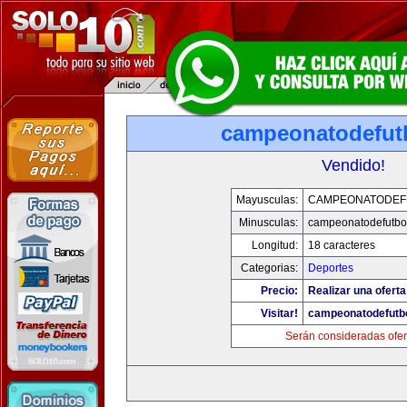
campeonatodefut
Vendido!
Mayusculas:
CAMPEONATODEF
Minusculas:
campeonatodefutbo
Longitud:
18 caracteres
Categorias:
Deportes
Precio:
Realizar una oferta
Visitar!
campeonatodefutb
Serán consideradas ofer