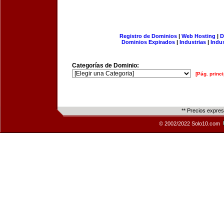
Registro de Dominios
|
Web Hosting
|
D
Dominios Expirados
|
Industrias
|
Indu
Categorías de Dominio:
[Pág. princi
** Precios expre
© 2002/2022 Solo10.com