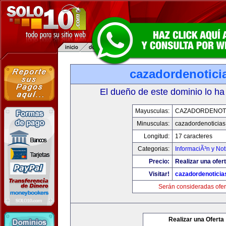
cazadordenotici
El dueño de este dominio lo ha
Mayusculas:
CAZADORDENOTI
Minusculas:
cazadordenoticia
Longitud:
17 caracteres
Categorias:
InformaciÃ³n y Not
Precio:
Realizar una ofert
Visitar!
cazadordenotici
Serán consideradas ofer
Realizar una Oferta