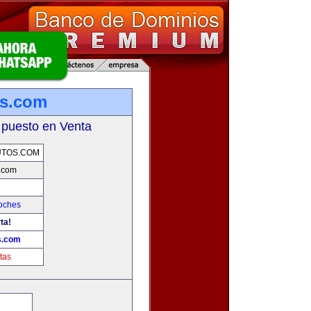
os.com
 puesto en Venta
UTOS.COM
.com
oches
ta!
s.com
tas