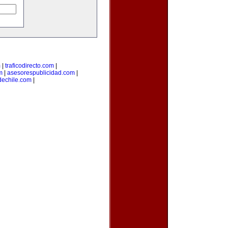
m
|
traficodirecto.com
|
m
|
asesorespublicidad.com
|
dechile.com
|