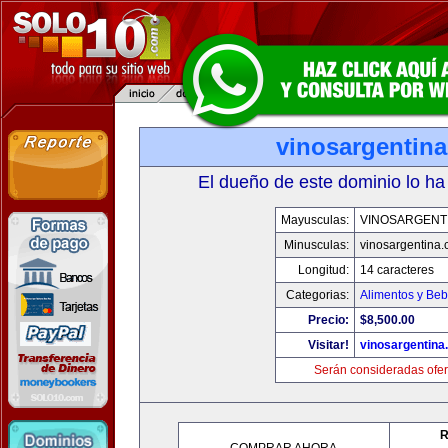
vinosargentin
El dueño de este dominio lo ha
Mayusculas:
VINOSARGENT
Minusculas:
vinosargentina
Longitud:
14 caracteres
Categorias:
Alimentos y Beb
Precio:
$8,500.00
Visitar!
vinosargentina
Serán consideradas ofer
R