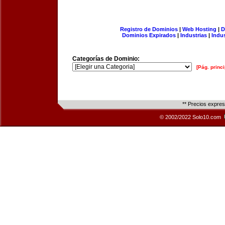
Registro de Dominios
|
Web Hosting
|
D
Dominios Expirados
|
Industrias
|
Indu
Categorías de Dominio:
[Pág. princi
** Precios expre
© 2002/2022 Solo10.com