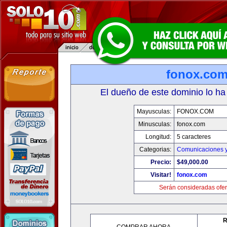
fonox.co
El dueño de este dominio lo ha
Mayusculas:
FONOX.COM
Minusculas:
fonox.com
Longitud:
5 caracteres
Categorias:
Comunicaciones y
Precio:
$49,000.00
Visitar!
fonox.com
Serán consideradas ofer
R