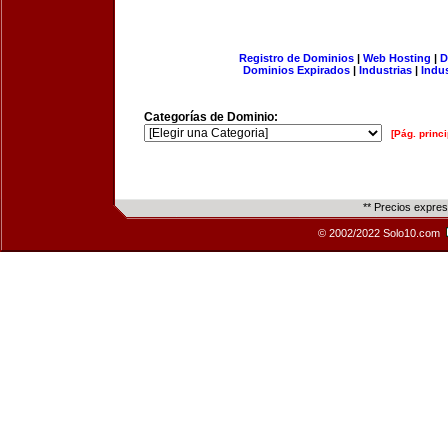
Registro de Dominios
|
Web Hosting
|
D
Dominios Expirados
|
Industrias
|
Indu
Categorías de Dominio:
[Pág. princi
** Precios expre
© 2002/2022 Solo10.com