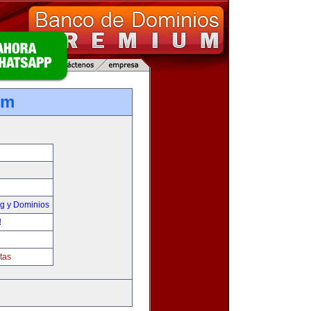
om
g y Dominios
!
tas