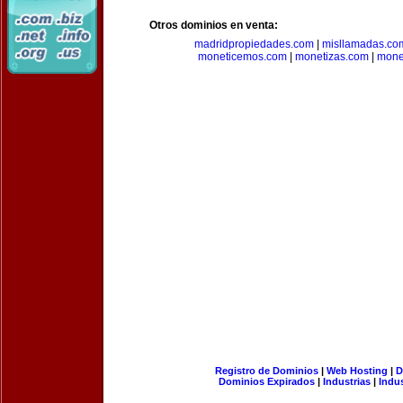
Otros dominios en venta:
madridpropiedades.com
|
misllamadas.co
moneticemos.com
|
monetizas.com
|
mone
Registro de Dominios
|
Web Hosting
|
D
Dominios Expirados
|
Industrias
|
Indu