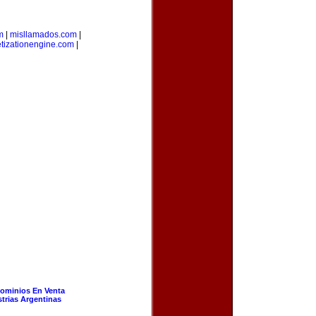
m
|
misllamados.com
|
tizationengine.com
|
ominios En Venta
strias Argentinas