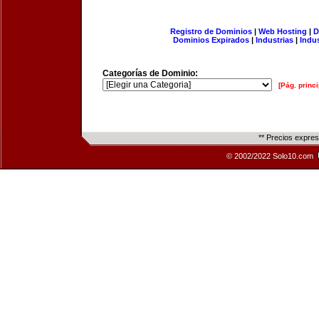
Registro de Dominios
|
Web Hosting
|
D
Dominios Expirados
|
Industrias
|
Indu
Categorías de Dominio:
[Pág. princi
** Precios expre
© 2002/2022 Solo10.com