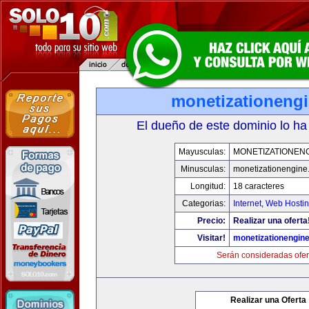
monetizationeng
El dueño de este dominio lo ha
Mayusculas:
MONETIZATIONEN
Minusculas:
monetizationengine
Longitud:
18 caracteres
Categorias:
Internet
,
Web Hostin
Precio:
Realizar una oferta
Visitar!
monetizationengin
Serán consideradas ofer
Realizar una Oferta