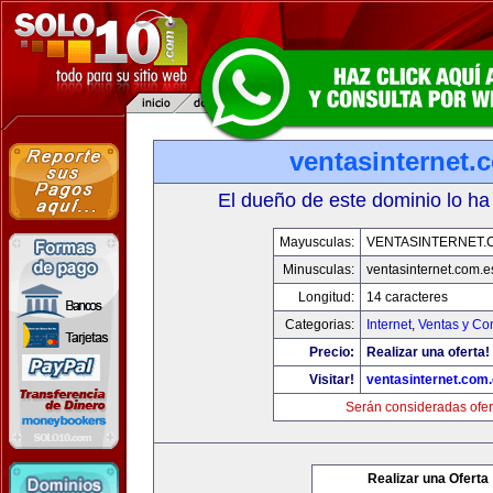
ventasinternet.
El dueño de este dominio lo ha
Mayusculas:
VENTASINTERNET.
Minusculas:
ventasinternet.com.e
Longitud:
14 caracteres
Categorias:
Internet
,
Ventas y Co
Precio:
Realizar una oferta!
Visitar!
ventasinternet.com
Serán consideradas ofer
Realizar una Oferta