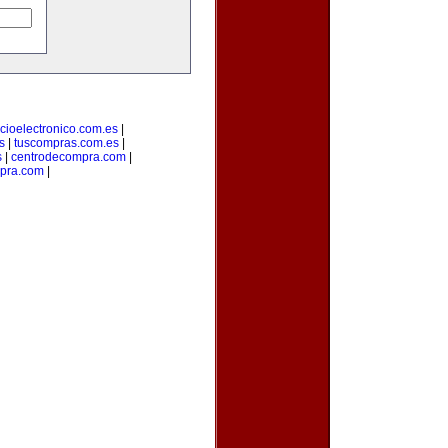
cioelectronico.com.es
|
s
|
tuscompras.com.es
|
s
|
centrodecompra.com
|
mpra.com
|