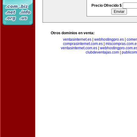
Precio Ofrecido $
Otros dominios en venta:
ventasinternet.es
|
webhostingpro.es
|
comer
comprasinternet.com.es
|
miscompras.com.e
ventasinternet.com.es
|
webhostingpro.com.e
clubdeventajas.com
|
publico