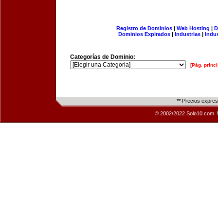
Registro de Dominios
|
Web Hosting
|
D
Dominios Expirados
|
Industrias
|
Indu
Categorías de Dominio:
[Pág. princi
** Precios expre
© 2002/2022 Solo10.com