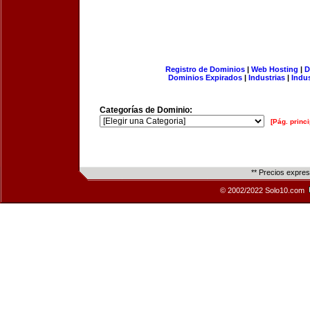
Registro de Dominios
|
Web Hosting
|
D
Dominios Expirados
|
Industrias
|
Indu
Categorías de Dominio:
[Pág. princi
** Precios expre
© 2002/2022 Solo10.com