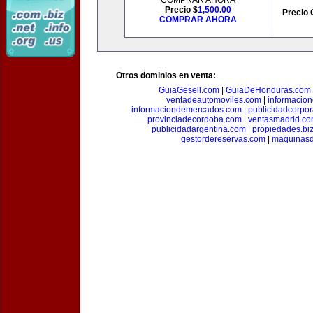
COMPRAR AHORA
Precio $
1,500.00
Precio 
COMPRAR AHORA
Otros dominios en venta:
GuiaGesell.com
|
GuiaDeHonduras.com
ventadeautomoviles.com
|
informacio
informaciondemercados.com
|
publicidadcorpor
provinciadecordoba.com
|
ventasmadrid.c
publicidadargentina.com
|
propiedades.bi
gestordereservas.com
|
maquinasd