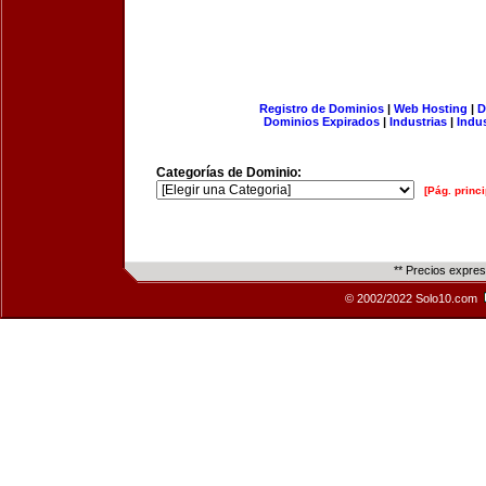
Registro de Dominios
|
Web Hosting
|
D
Dominios Expirados
|
Industrias
|
Indu
Categorías de Dominio:
[Pág. princi
** Precios expre
© 2002/2022 Solo10.com