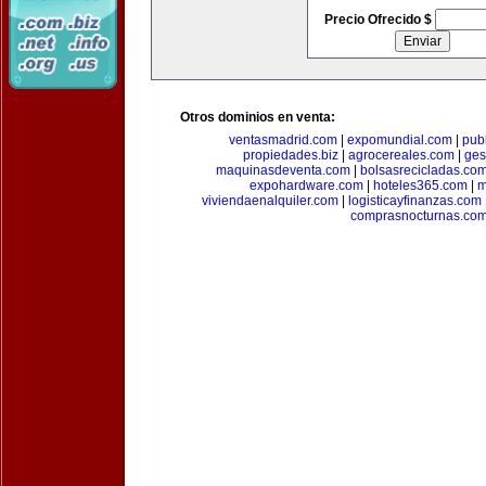
Precio Ofrecido $
Otros dominios en venta:
ventasmadrid.com
|
expomundial.com
|
pub
propiedades.biz
|
agrocereales.com
|
ges
maquinasdeventa.com
|
bolsasrecicladas.co
expohardware.com
|
hoteles365.com
|
m
viviendaenalquiler.com
|
logisticayfinanzas.com
comprasnocturnas.co