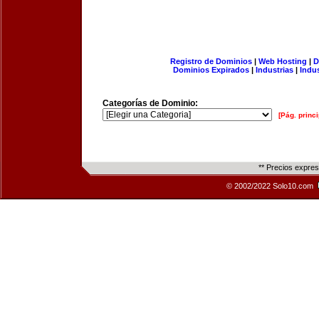
Registro de Dominios
|
Web Hosting
|
D
Dominios Expirados
|
Industrias
|
Indu
Categorías de Dominio:
[Pág. princi
** Precios expre
© 2002/2022 Solo10.com