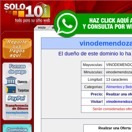
vinodemendoz
El dueño de este dominio lo ha
Mayusculas:
VINODEMEND
Minusculas:
vinodemendoza
Longitud:
13 caracteres
Categorias:
Alimentos y Beb
Precio:
Realizar una of
Visitar!
vinodemendoz
Serán consideradas ofer
Realizar una Oferta