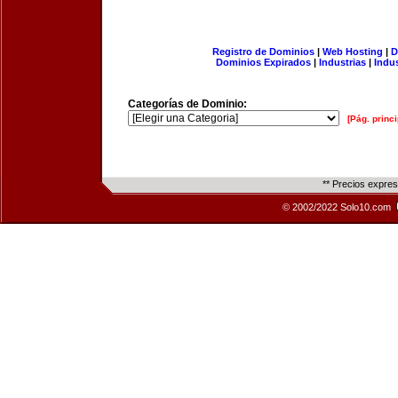
Registro de Dominios
|
Web Hosting
|
D
Dominios Expirados
|
Industrias
|
Indu
Categorías de Dominio:
[Pág. princi
** Precios expre
© 2002/2022 Solo10.com